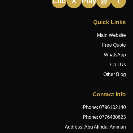
Loc
X
Play
@
f
Quick Link
Main Websit
Free Quot
WhatsAp
Call U
Other Blo
Contact Inf
Phone:
079610214
Phone:
077643062
Address: Abu Alinda, Amma