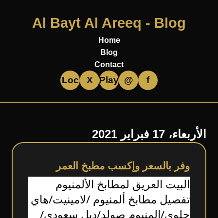
Al Bayt Al Areeq - Blog
Home
Blog
Contact
Loc
X
Play
@
f
الأربعاء، 17 فبراير 2021
وفر بالسعر وإكسب مطبخ العمر
البيت العريق لمطابخ الألمنيوم
تفصيل مطابخ ألمنيوم /لامينيت/هاي 
جلوي/المنيوم صولد/دبل سعودي/