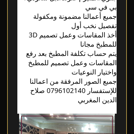
بي في سي
جميع أعمالنا مضمونة ومكفولة
تفصيل نخب أول 
أخذ المقاسات وعمل تصميم 3D 
للمطبخ مجانا
يتم حساب تكلفة المطبخ بعد رفع 
المقاسات وعمل تصميم للمطبخ 
واختيار النوعيات 
جميع الصور المرفقة من اعمالنا
للإستفسار 0796102140 صلاح 
الدين المغربي