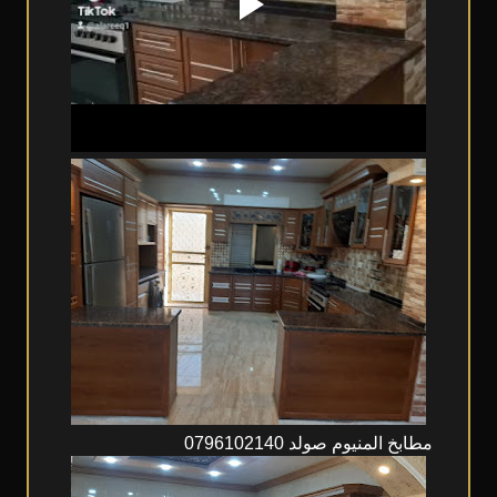
مطابخ المنيوم صولد 0796102140