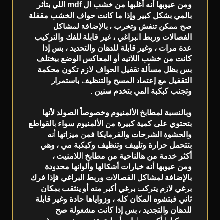
ومن عيوبها أنه أغلبها من خشب ال mdf اللي بتأثر
بالمي بشكل كبير وإذا ما كانت حواف الخشب مقفلة
صح ممكن تنفش وتخرب ، بالإضافة لمشاكل
الفصالات وربط البراغي ، غير قابلة للفك والتركيب
عدة مرات ، وغير قابلة للدهان والتجديد ، بس إذا
كانت من خشب اللاتيه أو المعاكس الوضع بيختلف
بس بظل مسألة تقفيل الحواف لازم تكون محكمة
التقفيل مع إعتماد المسح والتنظيف باستمرار
وتجنب كبكبة المي بتخدم سنين .
وبالنسبة لمطابخ الألمنيوم وخصوصاً الصولد لأنها
بتحتوي على كمية كبيرة من الألمنيوم سواء بالقواطع
والحشوة الشرحات والفرمايكا فمن ميزاتها أنه
بتتحمل حرارة وتلييف وتنظيف وكبكبة مي ، وهي
أكثر خدمة من هالناحية من مطابخ اللامنيت ،
ومن عيوبها أنه خيارات أشكالها وألوانها محدودة
بالإضافة لمشاكل الفصالات وربط البراغي فإذا فرك
برغي لازم يتركب برغي أكبر منه أو ينثقب بمكان
ثاني فبتشوه المكان كله ، وزواياها حادة وغير قابلة
للدهان والتجديد ، بس إذا كانت مشغولة صح